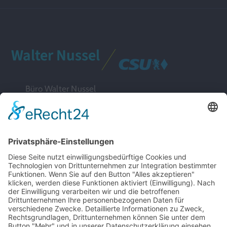
Büro Walter Nussel
Ludwig-Erhard-Straße 9a
91052 Erlangen
Termine nach Vereinbarung
Ansprechpartner:
Dr. Laura Achtelstetter
Tel:
+49 9131 611 52 82
Email:
termine@nussel.eu
Nützliche Links
Datenschutzerklärung