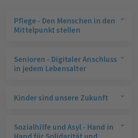
Akzeptieren
Pflege - Den Menschen in den
powered by
Usercentrics Consent
Mittelpunkt stellen
Management Platform
&
eRecht24
Senioren - Digitaler Anschluss
in jedem Lebensalter
Kinder sind unsere Zukunft
Sozialhilfe und Asyl - Hand in
Hand für Solidarität und