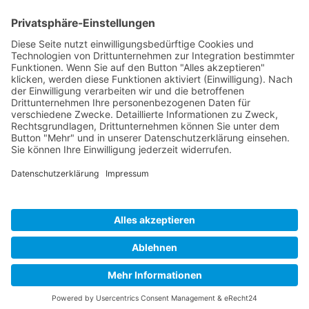
Termine nach Vereinbarung
Ansprechpartner:
Dr. Laura Achtelstetter
Tel:
+49 9131 611 52 82
Email:
termine@nussel.eu
Nützliche Links
Datenschutzerklärung
Impressum
Walter Nussel © 2023. All Rights Reserved