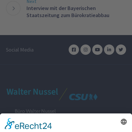
Next
Interview mit der Bayerischen
Staatszeitung zum Bürokratieabbau
Social Media
Büro Walter Nussel
Ludwig-Erhard-Straße 9a
91052 Erlangen